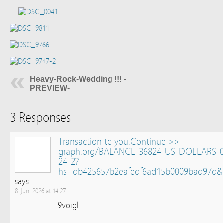
Heavy-Rock-Wedding !!! -
PREVIEW-
3 Responses
Transaction to you.Continue >>
graph.org/BALANCE-36824-US-DOLLARS-0
24-2?
hs=db425657b2eafedf6ad15b0009bad97d&
says:
8. Juni 2026 at 14:27
9voigl