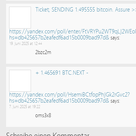
Ticket; SENDING 1.495555 bitcoin. Assure 
https://yandex.com/poll/enter/FtVRYPu2WT9qLJ2WE
hs=db425657b2eafedf6ad15b0009bad97d&
says:
19. Juni 2025 at 12:44
2bzc2m
+ 1.465691 BTC.NEXT -
https://yandex.com/poll/HsemiBCtfopPhJGk2rGvc2?
hs=db425657b2eafedf6ad15b0009bad97d&
says:
7. Juni 2025 at 19:22
oms3x8
Schreibe einen Kommentar