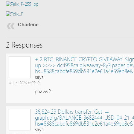
Charlene
2 Responses
+ 2 BTC. BINANCE CRYPTO GIVEAWAY. Sig
up >>>> dc4958ca.giveaway-8y3.pages.de
hs=8688cabdfe869db531e2e61a4e69eb8e&
says:
4. Juni 2026 at 05:19
phavw2
36,824.23 Dollars transfer. Get →
graph.org/BALANCE-3682444-USD-04-21-4
hs=8688cabdfe869db531e2e61a4e69eb8e&
says: