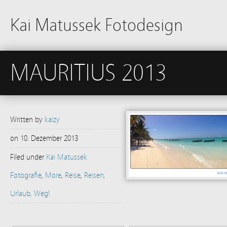
Kai Matussek Fotodesign
MAURITIUS 2013
Written by
kaizy
on
10. Dezember 2013
Filed under
Kai Matussek
Fotografie
,
More
,
Reise
,
Reisen,
Urlaub, Weg!